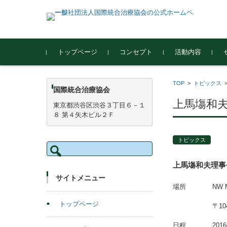
コンテンツに移動
トップページ
コンセプト
活動内容
TOP
>
トピックス
国際統合治療協会
上馬塲和
東京都渋谷区渋谷３丁目６－１
８ 第４矢木ビル２Ｆ
トピックス
検索:
上馬塲和夫理事
サイトメニュー
場所 NW Manage
トップページ
〒104-0
日程 2016年