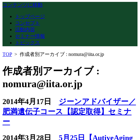
コンテンツに移動
トップページ
コンセプト
活動内容
セミナー情報
トピックス
TOP
>
作成者別アーカイブ : nomura@iita.or.jp
作成者別アーカイブ :
nomura@iita.or.jp
2014年4月17日
ジーンアドバイザー／
肥満遺伝子コース【認定取得】セミナ
ー
2014年3月28日
5月25日【AutiveAging