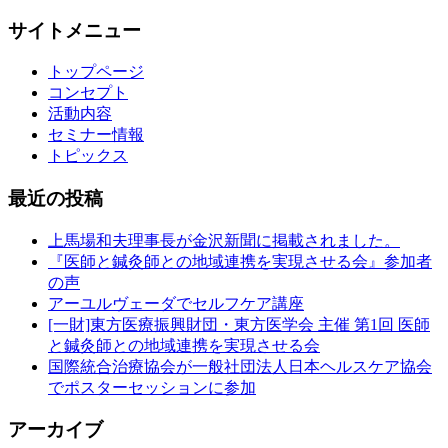
サイトメニュー
トップページ
コンセプト
活動内容
セミナー情報
トピックス
最近の投稿
上馬場和夫理事長が金沢新聞に掲載されました。
『医師と鍼灸師との地域連携を実現させる会』参加者
の声
アーユルヴェーダでセルフケア講座
[一財]東方医療振興財団・東方医学会 主催 第1回 医師
と鍼灸師との地域連携を実現させる会
国際統合治療協会が一般社団法人日本ヘルスケア協会
でポスターセッションに参加
アーカイブ