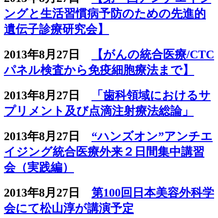
ングと生活習慣病予防のための先進的
遺伝子診療研究会】
2013年8月27日
【がんの統合医療/CTC
パネル検査から免疫細胞療法まで】
2013年8月27日
「歯科領域におけるサ
プリメント及び点滴注射療法総論」
2013年8月27日
“ハンズオン”アンチエ
イジング統合医療外来２日間集中講習
会（実践編）
2013年8月27日
第100回日本美容外科学
会にて松山淳が講演予定