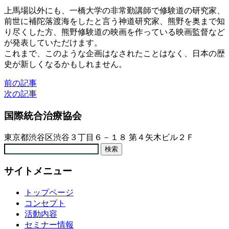
上馬場以外にも、一橋大学の非常勤講師で修験道の研究家、
前世に補陀落渡海をしたと言う神道研究家、熊野を奥まで知
り尽くした方、熊野修験道の映画を作っている映画監督など
が発表していただけます。
これまで、このような企画はなされたことはなく、日本の歴
史が新しくなるかもしれません。
前の記事
次の記事
国際統合治療協会
東京都渋谷区渋谷３丁目６－１８ 第４矢木ビル２Ｆ
検
索:
サイトメニュー
トップページ
コンセプト
活動内容
セミナー情報